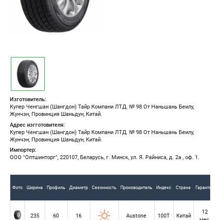
Изготовитель:
Купер Ченгшан (Шангдон) Тайр Компани ЛТД. № 98 От Наньшань Беилу,
Жунчэн, Провинция Шаньдун, Китай.
Адрес изгготовителя:
Купер Ченгшан (Шангдон) Тайр Компани ЛТД. № 98 От Наньшань Беилу,
Жунчэн, Провинция Шаньдун, Китай.
Импортер:
ООО "Оптшинторг", 220107, Беларусь, г. Минск, ул. Я. Райниса, д. 2а , оф. 1.
Фото
Ширина
Профиль
Диаметр
Сезонность
Производитель
Индекс
Страна
Гарантия
12
235
60
16
Austone
100T
Китай
мес.