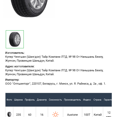
Изготовитель:
Купер Ченгшан (Шангдон) Тайр Компани ЛТД. № 98 От Наньшань Беилу,
Жунчэн, Провинция Шаньдун, Китай.
Адрес изгготовителя:
Купер Ченгшан (Шангдон) Тайр Компани ЛТД. № 98 От Наньшань Беилу,
Жунчэн, Провинция Шаньдун, Китай.
Импортер:
ООО "Оптшинторг", 220107, Беларусь, г. Минск, ул. Я. Райниса, д. 2а , оф. 1.
Фото
Ширина
Профиль
Диаметр
Сезонность
Производитель
Индекс
Страна
Гарантия
12
235
60
16
Austone
100T
Китай
мес.