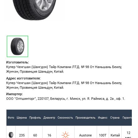
Изготовитель:
Купер Ченгшан (Шангдон) Тайр Компани ЛТД. № 98 От Наньшань Беилу,
Жунчэн, Провинция Шаньдун, Китай.
Адрес изгготовителя:
Купер Ченгшан (Шангдон) Тайр Компани ЛТД. № 98 От Наньшань Беилу,
Жунчэн, Провинция Шаньдун, Китай.
Импортер:
ООО "Оптшинторг", 220107, Беларусь, г. Минск, ул. Я. Райниса, д. 2а , оф. 1.
Фото
Ширина
Профиль
Диаметр
Сезонность
Производитель
Индекс
Страна
Гарантия
12
235
60
16
Austone
100T
Китай
мес.