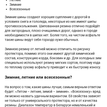
Летние
Зимние
Всесезонные
Зимние шины создают хорошее сцепление с дорогой в
условиях снега и гололеда, некоторые из них имеют шипы
противоскольжения. Шипованная резина отлично подойдёт
для загородных, плохо очищаемых дорог, однако в городе
необходимости в шипах нет. Более того, на чистом асфальте
такие шины ведут себя гораздо хуже обычных.
Зимнюю резину от летней можно отличить по рисунку
протектора, помимо этого они имеют другой химический
состав, конструкцию корда, боковин и др. Для холодных зим
специально используют резину мягких сортов, поэтому езда
по теплому сухому асфальту приводит к их быстрому износу.
Зимние, летние или всесезонные?
На вопрос о том, какие шины лучше, самым верным ответом
будет: «Летом – летние, зимой – зимние». «Всесезонку» вряд
ли можно назвать удачным вариантом. Её свойства зависят
не только от универсального протектора, но и от качества
резины. Диапазон температур в Беларуси немаленький и