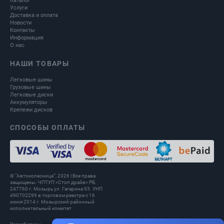
Каталог
Услуги
Доставка и оплата
Новости
Контакты
Информация
О нас
НАШИ ТОВАРЫ
Легковые шины
Грузовые шины
Легковые диски
Аккумуляторы
Крепежи дисков
СПОСОБЫ ОПЛАТЫ
© “Автоколесница”, 2026 | Все права
защищены. ЧПТУП «Стоп драйв» РБ,
247760 г. Мозырь ул. Гагарина 93. УНП
490702299 в торговом реестре с 16
июня 2014 г. Мозырский районный
исполнительный комитет