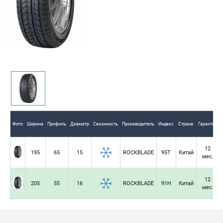
Фото
Ширина
Профиль
Диаметр
Сезонность
Производитель
Индекс
Страна
Гарантия
12
195
65
15
ROCKBLADE
95T
Китай
мес.
12
205
55
16
ROCKBLADE
91H
Китай
мес.