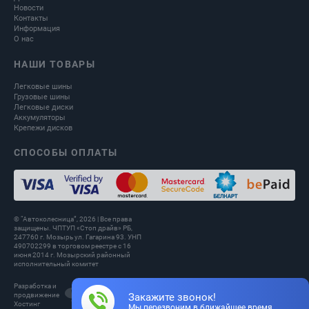
Новости
Контакты
Информация
О нас
НАШИ ТОВАРЫ
Легковые шины
Грузовые шины
Легковые диски
Аккумуляторы
Крепежи дисков
СПОСОБЫ ОПЛАТЫ
© “Автоколесница”, 2026 | Все права
защищены. ЧПТУП «Стоп драйв» РБ,
247760 г. Мозырь ул. Гагарина 93. УНП
490702299 в торговом реестре с 16
июня 2014 г. Мозырский районный
исполнительный комитет
Разработка и
IWL
Закажите звонок!
продвижение
Хостинг
Мы перезвоним в ближайшее время.