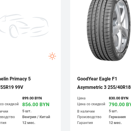
elin Primacy 5
GoodYear Eagle F1
/55R19 99V
Asymmetric 3 255/40R18
899.00 BYN
830.00 BYN
Цена
856.00 BYN
790.00 B
со скидкой
Цена со скидкой
5 шт.
5 шт.
личии
В наличии
Венгрия / Китай
Германия
зводство
Производство
12 мес.
12 мес.
нтия
Гарантия