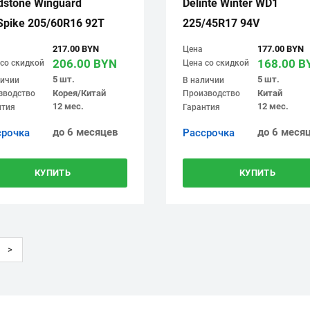
dstone Winguard
Delinte Winter WD1
Spike 205/60R16 92T
225/45R17 94V
217.00 BYN
177.00 BYN
Цена
206.00 BYN
168.00 B
со скидкой
Цена со скидкой
5 шт.
5 шт.
личии
В наличии
Корея/Китай
Китай
зводство
Производство
12 мес.
12 мес.
нтия
Гарантия
до 6 месяцев
до 6 меся
срочка
Рассрочка
КУПИТЬ
КУПИТЬ
>