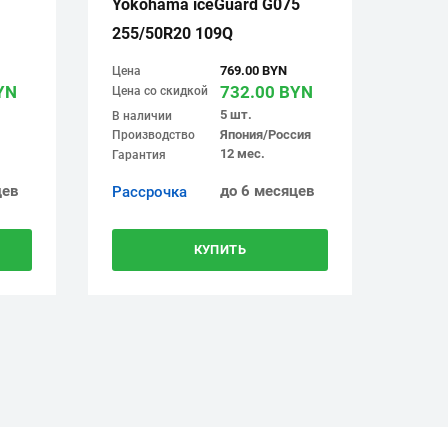
Yokohama iceGuard G075
255/50R20 109Q
769.00 BYN
Цена
YN
732.00 BYN
Цена со скидкой
5 шт.
В наличии
Япония/Россия
Производство
12 мес.
Гарантия
цев
до 6 месяцев
Рассрочка
КУПИТЬ