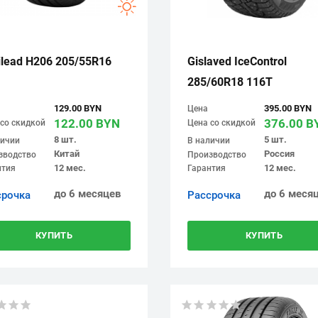
ilead H206 205/55R16
Gislaved IceControl
285/60R18 116T
129.00 BYN
395.00 BYN
Цена
122.00 BYN
376.00 B
со скидкой
Цена со скидкой
8 шт.
5 шт.
личии
В наличии
Китай
Россия
зводство
Производство
12 мес.
12 мес.
нтия
Гарантия
до 6 месяцев
до 6 меся
срочка
Рассрочка
КУПИТЬ
КУПИТЬ