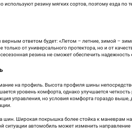
о используют резину мягких сортов, поэтому езда по т
 верным ответом будет: «Летом – летние, зимой – зим
е только от универсального протектора, но и от качес
сесезонная резина не сможет обеспечить надежность езд
ь
имание на профиль. Высота профиля шины непосредств
ается уровень комфорта, однако улучшается четкость 
кция управления, но условия комфорта гораздо выше
ации.
а шин. Широкая покрышка более стойка к маневрам на
ой ситуации автомобиль может изменить направление и