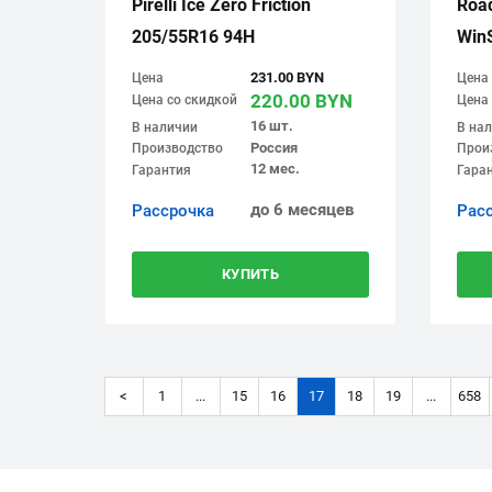
Pirelli Ice Zero Friction
Roa
205/55R16 94H
Win
231.00 BYN
Цена
Цена
220.00 BYN
Цена со скидкой
Цена 
16 шт.
В наличии
В на
Россия
Производство
Прои
12 мес.
Гарантия
Гара
до 6 месяцев
Рассрочка
Рас
КУПИТЬ
<
1
...
15
16
17
18
19
...
658
(current)